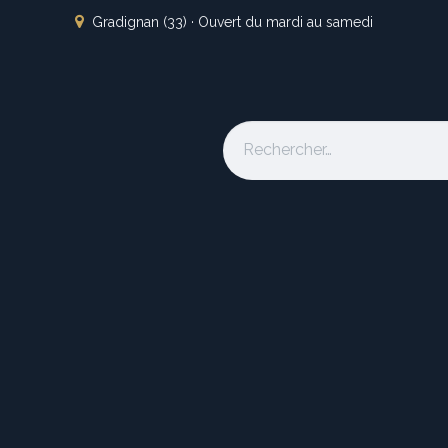
Gradignan (33) · Ouvert du mardi au samedi
s
L'atelier
Nos marques
Occasion
Locations
À pro