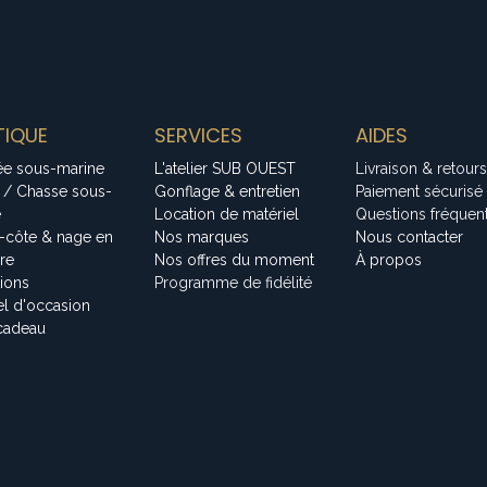
IQUE
SERVICES
AIDES
ée sous-marine
L'atelier SUB OUEST
Livraison & retours
 / Chasse sous-
Gonflage & entretien
Paiement sécurisé
e
Location de matériel
Questions fréquen
-côte & nage en
Nos marques
Nous contacter
bre
Nos offres du moment
À propos
tions
Programme de fidélité
el d'occasion
cadeau