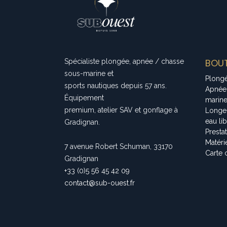
BOUT
Spécialiste plongée, apnée / chasse
sous-marine et
Plong
sports nautiques depuis 57 ans.
Apnée
Équipement
marin
premium, atelier SAV et gonflage à
Longe
eau li
Gradignan.
Presta
Matéri
7 avenue Robert Schuman, 33170
Carte 
Gradignan
+33 (0)5 56 45 42 09
contact@sub-ouest.fr