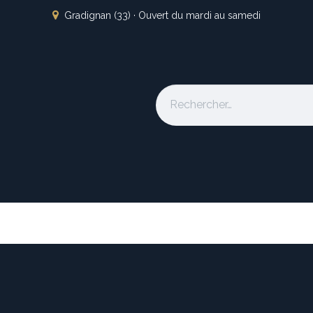
Gradignan (33) · Ouvert du mardi au samedi
s
L'atelier
Nos marques
Occasion
Locations
À pro