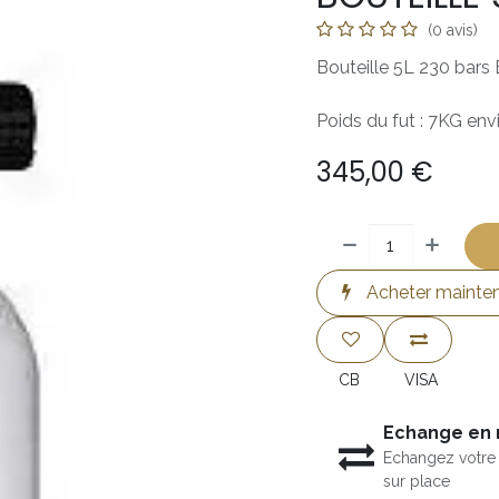
(0 avis)
Bouteille 5L 230 bars 
Poids du fut : 7KG env
345,00
€
Acheter mainte
CB
VISA
Echange en
Echangez votre 
sur place