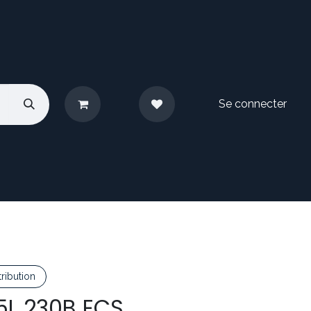
Se connecter
pos
Nous contacter
ribution
5L 230B ECS