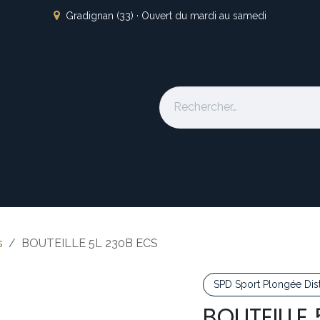
Gradignan (33) · Ouvert du mardi au samedi
s
L'atelier
Nos marques
Occasion
Locations
À pro
s
BOUTEILLE 5L 230B ECS
SPD Sport Plongée Dist
BOUTEILLE 