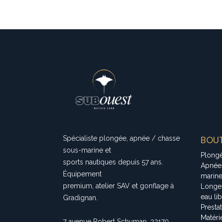
BOUT
Spécialiste plongée, apnée / chasse
sous-marine et
Plong
sports nautiques depuis 57 ans.
Apnée
Équipement
marin
premium, atelier SAV et gonflage à
Longe
eau li
Gradignan.
Presta
Matéri
7 avenue Robert Schuman, 33170