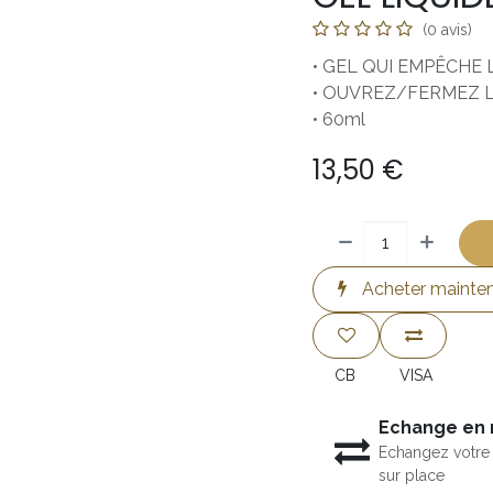
(0 avis)
• GEL QUI EMPÊCHE
• OUVREZ/FERMEZ 
• 60ml
13,50
€
Acheter mainte
CB
VISA
Echange en
Echangez votre 
sur place