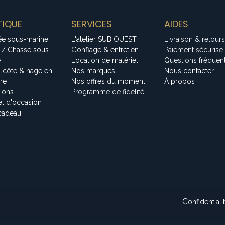
IQUE
SERVICES
AIDES
ée sous-marine
L'atelier SUB OUEST
Livraison & retours
 / Chasse sous-
Gonflage & entretien
Paiement sécurisé
e
Location de matériel
Questions fréquen
-côte & nage en
Nos marques
Nous contacter
bre
Nos offres du moment
À propos
tions
Programme de fidélité
el d'occasion
cadeau
C
onfidentiali