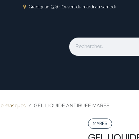
Gradignan (33) · Ouvert du mardi au samedi
s
L'atelier
Nos marques
Occasion
Locations
À pro
de masques
GEL LIQUIDE ANTIBUEE MARES
MARES
GEL LIQUI