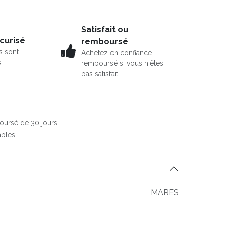
Satisfait ou
curisé
remboursé
s sont
Achetez en confiance —
s
remboursé si vous n'êtes
pas satisfait
boursé de 30 jours
ables
MARES