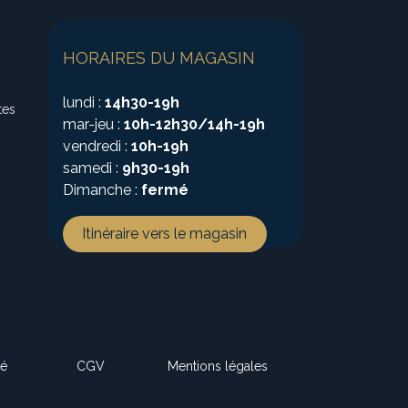
HORAIRES DU MAGASIN
lundi :
14h30-19h
tes
mar-jeu :
10h-12h30/14h-19h
vendredi :
10h-19h
samedi :
9h30-19h
Dimanche :
fermé
Itinéraire vers le magasin
té
CGV
Mentions légales