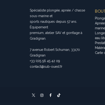
BOUT
Spécialiste plongée, apnée / chasse
sous-marine et
Plong
sports nautiques depuis 57 ans.
Apnée
Équipement
marin
premium, atelier SAV et gonflage à
Longe
eau li
Gradignan.
Presta
Matéri
7 avenue Robert Schuman, 33170
Carte 
Gradignan
+33 (0)5 56 45 42 09
contact@sub-ouest.fr