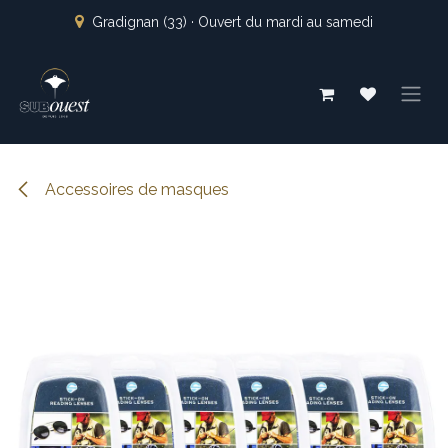
Se rendre au contenu
Gradignan (33) · Ouvert du mardi au samedi
Accessoires de masques