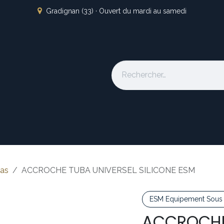
Gradignan (33) · Ouvert du mardi au samedi
s
L'atelier
Nos marques
Occasion
Locations
À pro
bas
ACCROCHE TUBA UNIVERSEL SILICONE ESM
ESM Equipement Sous 
ACCROCHE