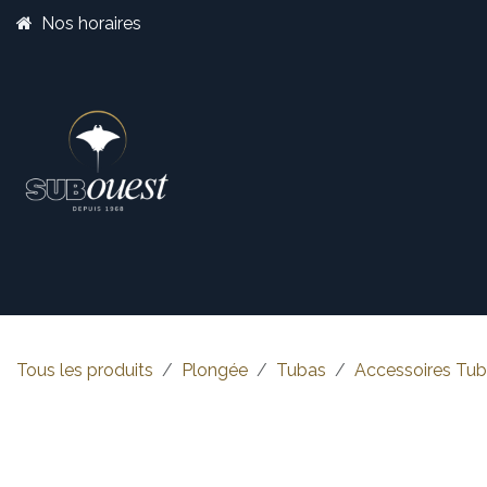
Se rendre au contenu
Nos horaires
Boutique
Catégorie
Tous les produits
Plongée
Tubas
Accessoires Tu