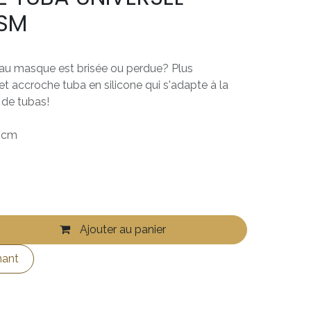
ESM
a au masque est brisée ou perdue? Plus
et accroche tuba en silicone qui s'adapte à la
 de tubas!
5 cm
Ajouter au panier
nant