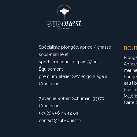
BOUT
Spécialiste plongée, apnée / chasse
sous-marine et
Plong
sports nautiques depuis 57 ans.
Apnée
Équipement
marin
premium, atelier SAV et gonflage à
Longe
eau li
Gradignan.
Presta
Matéri
7 avenue Robert Schuman, 33170
Carte 
Gradignan
+33 (0)5 56 45 42 09
contact@sub-ouest.fr