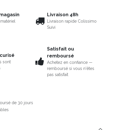
 magasin
Livraison 48h
matériel
Livraison rapide Colissimo
Suivi
Satisfait ou
curisé
remboursé
s sont
Achetez en confiance —
s
remboursé si vous n'êtes
pas satisfait
boursé de 30 jours
ables