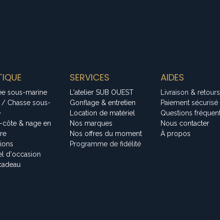
IQUE
SERVICES
AIDES
ée sous-marine
L'atelier SUB OUEST
Livraison & retours
 / Chasse sous-
Gonflage & entretien
Paiement sécurisé
e
Location de matériel
Questions fréquen
-côte & nage en
Nos marques
Nous contacter
bre
Nos offres du moment
À propos
tions
Programme de fidélité
el d'occasion
cadeau