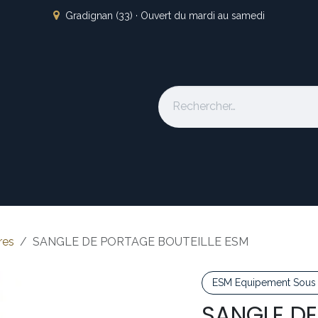
Gradignan (33) · Ouvert du mardi au samedi
s
L'atelier
Nos marques
Occasion
Locations
À pro
res
SANGLE DE PORTAGE BOUTEILLE ESM
ESM Equipement Sous 
SANGLE DE