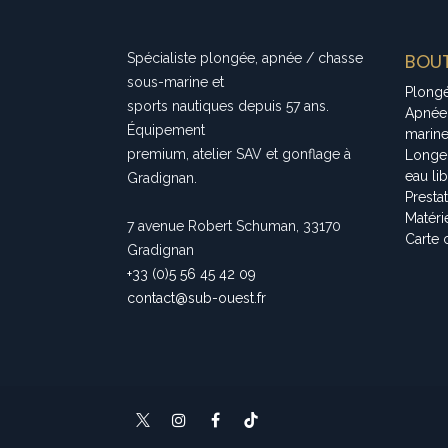
BOUT
Spécialiste plongée, apnée / chasse
sous-marine et
Plong
sports nautiques depuis 57 ans.
Apnée
Équipement
marin
premium, atelier SAV et gonflage à
Longe
eau li
Gradignan.
Presta
Matéri
7 avenue Robert Schuman, 33170
Carte 
Gradignan
+33 (0)5 56 45 42 09
contact@sub-ouest.fr