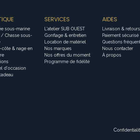
IQUE
SERVICES
AIDES
ée sous-marine
L'atelier SUB OUEST
Livraison & retours
 / Chasse sous-
Gonflage & entretien
Paiement sécurisé
e
Location de matériel
Questions fréquen
-côte & nage en
Nos marques
Nous contacter
bre
Nos offres du moment
À propos
tions
Programme de fidélité
el d'occasion
cadeau
C
onfidentiali