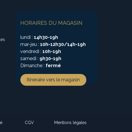
HORAIRES DU MAGASIN
lundi :
14h30-19h
tes
mar-jeu :
10h-12h30/14h-19h
vendredi :
10h-19h
samedi :
9h30-19h
Dimanche :
fermé
Itinéraire vers le magasin
té
CGV
Mentions légales