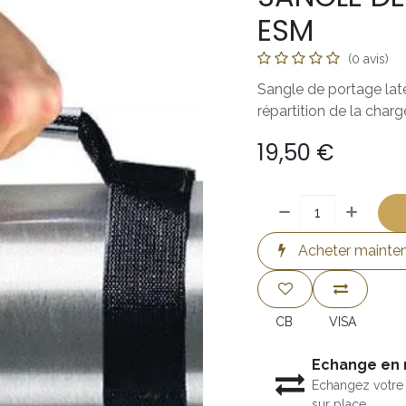
ESM
(0 avis)
Sangle de portage laté
répartition de la charg
19,50
€
Acheter mainte
CB
VISA
Echange en
Echangez votre 
sur place