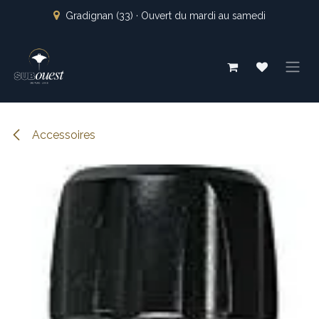
Se rendre au contenu
Gradignan (33) · Ouvert du mardi au samedi
Accessoires