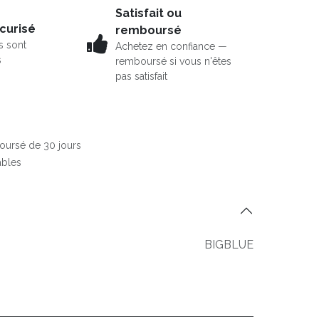
Satisfait ou
curisé
remboursé
s sont
Achetez en confiance —
s
remboursé si vous n'êtes
pas satisfait
boursé de 30 jours
ables
BIGBLUE