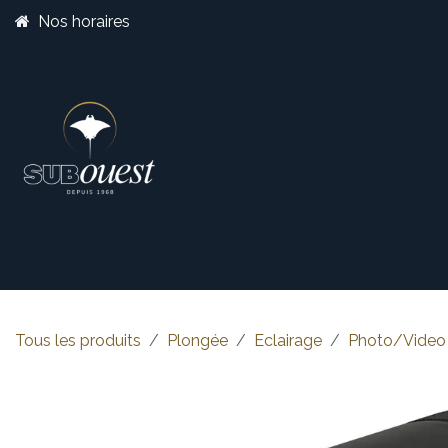
Se rendre au contenu
Nos horaires
Boutique
Catégorie
Tous les produits
Plongée
Eclairage
Photo/Video