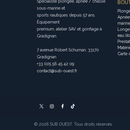
BOUT
Spécialiste plongée, apnée / chasse
sous-marine et
Plong
sports nautiques depuis 57 ans.
Apnée
Équipement
marin
premium, atelier SAV et gonflage à
Longe
eau li
Gradignan.
Presta
Matéri
7 avenue Robert Schuman, 33170
Carte 
Gradignan
+33 (0)5 56 45 42 09
contact@sub-ouest.fr
© 2026 SUB OUEST. Tous droits réservés.