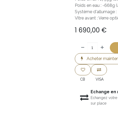
Poids en eau : -668g (
Système d'allumage : 
Vitre avant : Verre op
1 690,00
€
Acheter mainte
CB
VISA
Echange en
Echangez votre 
sur place