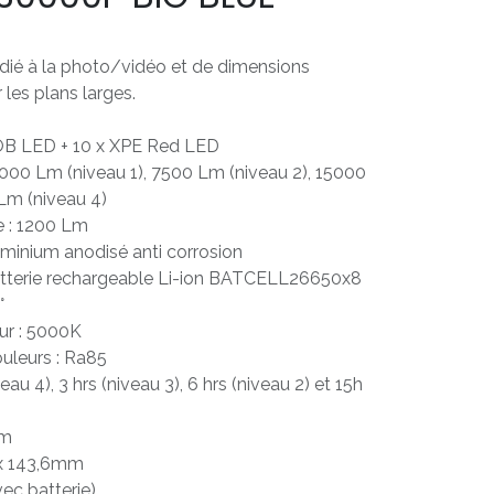
édié à la photo/vidéo et de dimensions
les plans larges.
COB LED + 10 x XPE Red LED
3000 Lm (niveau 1), 7500 Lm (niveau 2), 15000
Lm (niveau 4)
e : 1200 Lm
luminium anodisé anti corrosion
atterie rechargeable Li-ion BATCELL26650x8
°
ur : 5000K
ouleurs : Ra85
eau 4), 3 hrs (niveau 3), 6 hrs (niveau 2) et 15h
0m
 x 143,6mm
vec batterie)