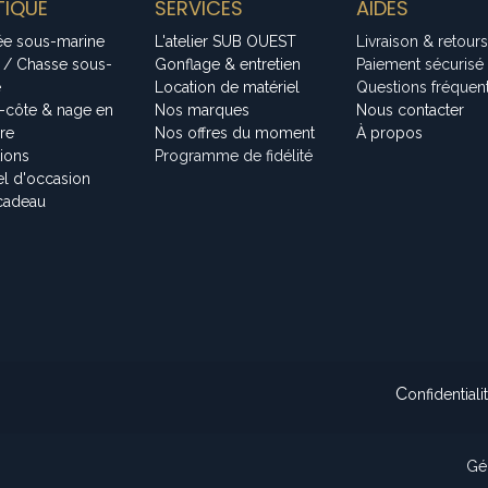
IQUE
SERVICES
AIDES
ée sous-marine
L'atelier SUB OUEST
Livraison & retours
 / Chasse sous-
Gonflage & entretien
Paiement sécurisé
e
Location de matériel
Questions fréquen
-côte & nage en
Nos marques
Nous contacter
bre
Nos offres du moment
À propos
tions
Programme de fidélité
el d'occasion
cadeau
C
onfidentiali
Gé