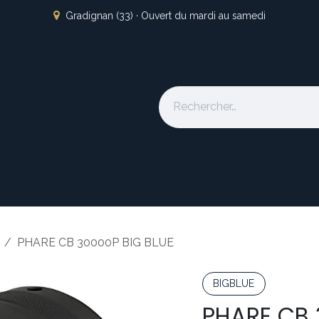
Gradignan (33) · Ouvert du mardi au samedi
s
L'atelier
Nos marques
Occasion
Locations
À pro
PHARE CB 30000P BIG BLUE
BIGBLUE
PHARE CB 