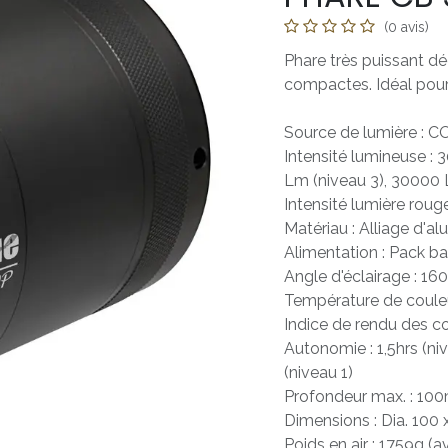
(0 avis)
Phare très puissant d
compactes. Idéal pour 
Source de lumière : 
Intensité lumineuse : 
Lm (niveau 3), 30000 
Intensité lumière roug
Matériau : Alliage d'a
Alimentation : Pack b
Angle d'éclairage : 160
Température de coule
Indice de rendu des c
Autonomie : 1,5hrs (niv
(niveau 1)
Profondeur max. : 10
Dimensions : Dia. 100
Poids en air : 1759g (a