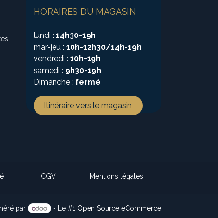
HORAIRES DU MAGASIN
lundi :
14h30-19h
tes
mar-jeu :
10h-12h30/14h-19h
vendredi :
10h-19h
samedi :
9h30-19h
Dimanche :
fermé
Itinéraire vers le magasin
té
CGV
Mentions légales
néré par
- Le #1
Open Source eCommerce