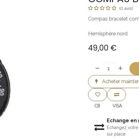
(0 avis)
Compas bracelet compa
Hemisphère nord
49,00
€
Acheter mainte
CB
VISA
Echange en
Echangez votre 
sur place