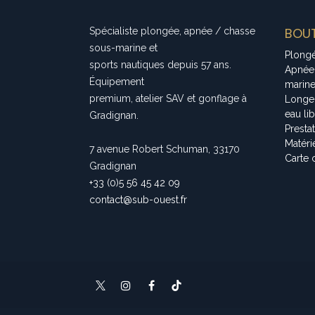
BOUT
Spécialiste plongée, apnée / chasse
sous-marine et
Plong
sports nautiques depuis 57 ans.
Apnée
Équipement
marin
premium, atelier SAV et gonflage à
Longe
eau li
Gradignan.
Presta
Matéri
7 avenue Robert Schuman, 33170
Carte 
Gradignan
+33 (0)5 56 45 42 09
contact@sub-ouest.fr