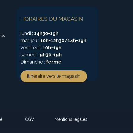
HORAIRES DU MAGASIN
lundi :
14h30-19h
tes
mar-jeu :
10h-12h30/14h-19h
vendredi :
10h-19h
samedi :
9h30-19h
Dimanche :
fermé
Itinéraire vers le magasin
té
CGV
Mentions légales