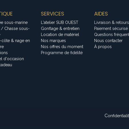
IQUE
SERVICES
AIDES
ée sous-marine
L'atelier SUB OUEST
Livraison & retours
 / Chasse sous-
Gonflage & entretien
Paiement sécurisé
e
Location de matériel
Questions fréquen
-côte & nage en
Nos marques
Nous contacter
bre
Nos offres du moment
À propos
tions
Programme de fidélité
el d'occasion
cadeau
C
onfidentiali