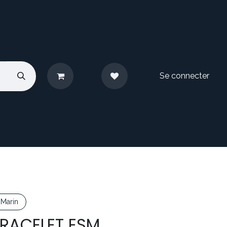
Se connecter
pos
Nous contacter
Marin
RACELET ESM