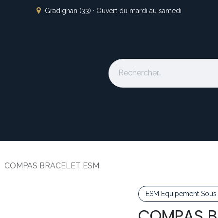
Gradignan (33) · Ouvert du mardi au samedi
s
L'atelier
Nos marques
Occasion
Locations
À pro
COMPAS BRACELET ESM
ESM Equipement Sous 
COMPAS B