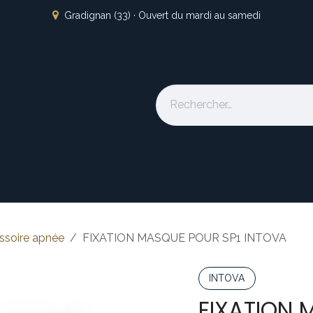
Gradignan (33) · Ouvert du mardi au samedi
s
L'atelier
Nos marques
Occasion
Locations
À pro
ssoire apnée
FIXATION MASQUE POUR SP1 INTOVA
INTOVA
FIXATION 