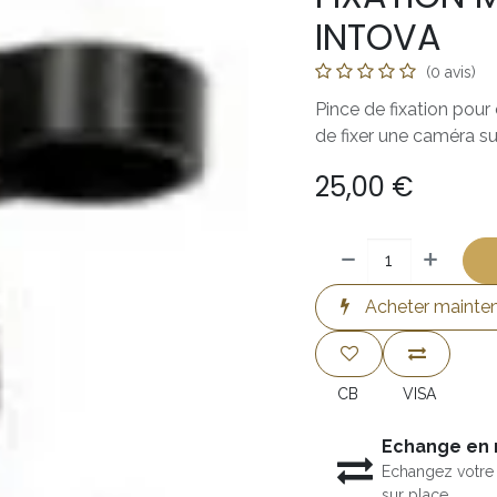
INTOVA
(0 avis)
Pince de fixation pou
de fixer une caméra s
25,00
€
Acheter mainte
CB
VISA
Echange en
Echangez votre 
sur place