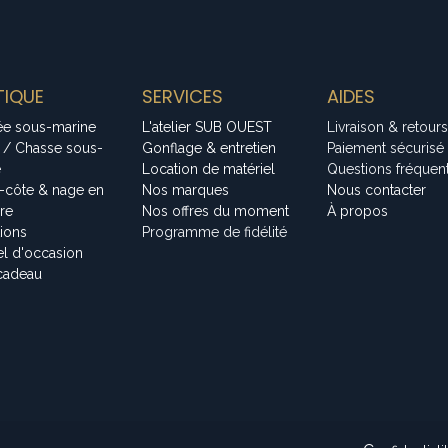
IQUE
SERVICES
AIDES
ée sous-marine
L'atelier SUB OUEST
Livraison & retours
 / Chasse sous-
Gonflage & entretien
Paiement sécurisé
e
Location de matériel
Questions fréquen
-côte & nage en
Nos marques
Nous contacter
bre
Nos offres du moment
À propos
tions
Programme de fidélité
el d'occasion
cadeau