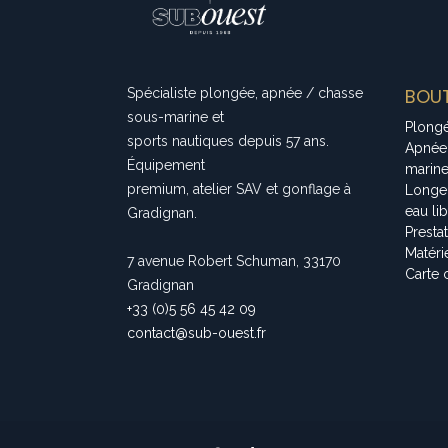
BOUT
Spécialiste plongée, apnée / chasse
sous-marine et
Plong
sports nautiques depuis 57 ans.
Apnée
Équipement
marin
premium, atelier SAV et gonflage à
Longe
eau li
Gradignan.
Presta
Matéri
7 avenue Robert Schuman, 33170
Carte 
Gradignan
+33 (0)5 56 45 42 09
contact@sub-ouest.fr