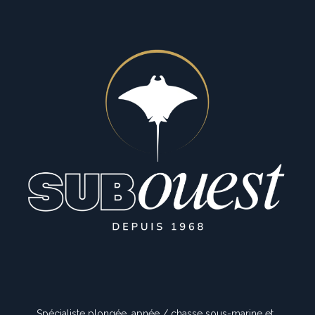
Spécialiste plongée, apnée / chasse sous-marine et