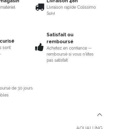
 magasin
Livraison 48h
matériel
Livraison rapide Colissimo
Suivi
Satisfait ou
curisé
remboursé
s sont
Achetez en confiance —
s
remboursé si vous n'êtes
pas satisfait
boursé de 30 jours
ables
AQUALUNG