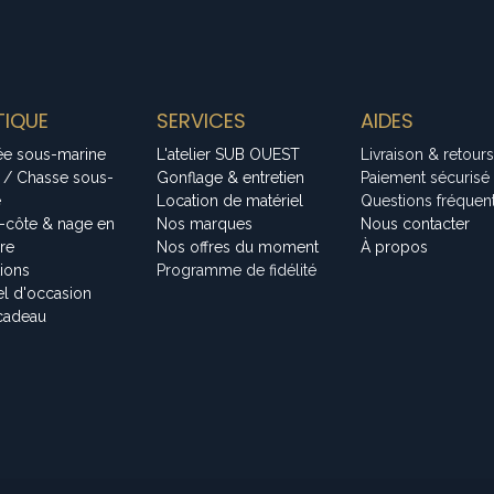
IQUE
SERVICES
AIDES
ée sous-marine
L'atelier SUB OUEST
Livraison & retours
 / Chasse sous-
Gonflage & entretien
Paiement sécurisé
e
Location de matériel
Questions fréquen
-côte & nage en
Nos marques
Nous contacter
bre
Nos offres du moment
À propos
tions
Programme de fidélité
el d'occasion
cadeau