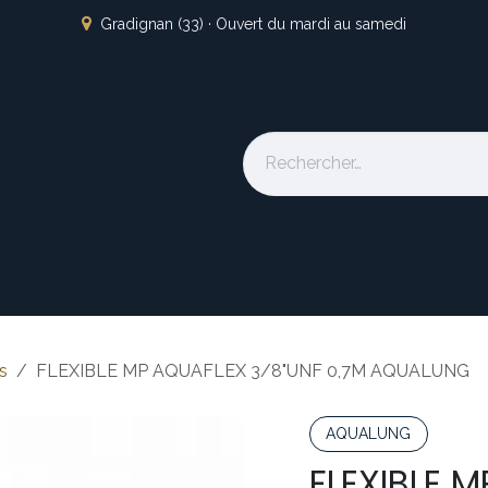
Gradignan (33) · Ouvert du mardi au samedi
s
L'atelier
Nos marques
Occasion
Locations
À pro
s
FLEXIBLE MP AQUAFLEX 3/8"UNF 0,7M AQUALUNG
AQUALUNG
FLEXIBLE 