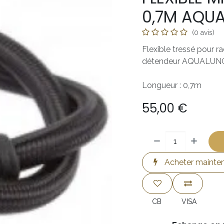
0,7M AQU
(0 avis)
Flexible tressé pour r
détendeur AQUALUN
Longueur : 0,7m
55,00
€
Acheter mainte
CB
VISA