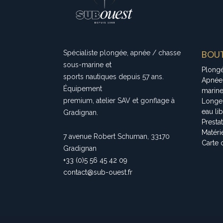
BOUT
Spécialiste plongée, apnée / chasse
sous-marine et
Plong
sports nautiques depuis 57 ans.
Apnée
Équipement
marin
premium, atelier SAV et gonflage à
Longe
eau li
Gradignan.
Presta
Matéri
7 avenue Robert Schuman, 33170
Carte 
Gradignan
+33 (0)5 56 45 42 09
contact@sub-ouest.fr