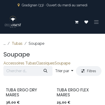
Se rendre au contenu
Gradignan (33) · Ouvert du mardi au samedi
...
Tubas
Soupape
Soupape
Accessoires Tubas
Classiques
Soupape
Trier par
Filtres
TUBA ERGO DRY
TUBA ERGO FLEX
MARES
MARES
36,00
€
25,00
€